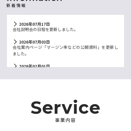
新着情報
2026年07月17日
会社説明会の日程を更新しました。
2026年07月03日
会社案内ページ「マージン率などの公開資料」を更新し
ました。
2026年02月01日
このたび株式会社アスカプランニング名古屋を存続会社
として、令和8年2月1日をも って株式会社デジタルアソシ
エイトを吸収合併し、同日付で社名を「株式会社百五デ
ジタル アソシエイト」として新たに発足する運びとなり
ました。
S
e
r
v
i
c
e
事
業
内
容