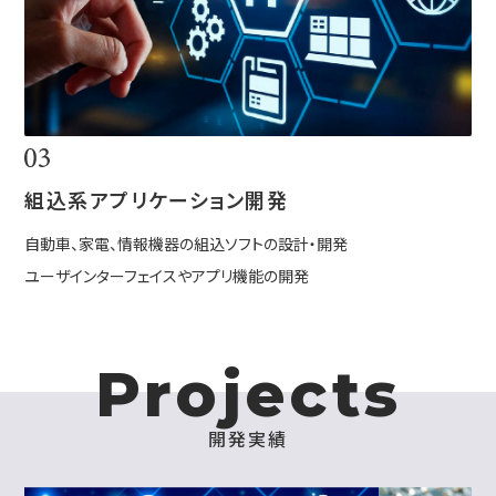
組込系アプリケーション開発
自動車、家電、情報機器の組込ソフトの設計・開発
ユーザインターフェイスやアプリ機能の開発
P
r
o
j
e
c
t
s
開
発
実
績