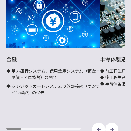
金融
半導体製造
地方銀行システム、信用金庫システム（預金・
前工程生産管
融資・外国為替）の開発
後工程生産管
半導体製造周
クレジットカードシステムの外部接続（オンラ
イン認証）の保守